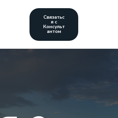
Связатьс
я с
Консульт
антом