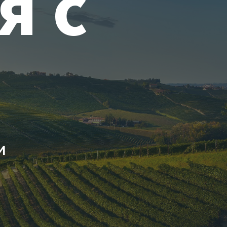
я с
и