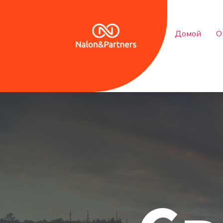
Домой
О